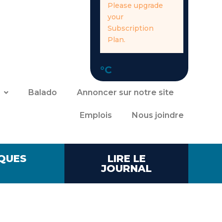
Please upgrade
your
Subscription
Plan.
°C
Balado
Annoncer sur notre site
Emplois
Nous joindre
QUES
LIRE LE
JOURNAL