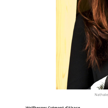
Nathali
Wolfberger Crémant d’Alsace