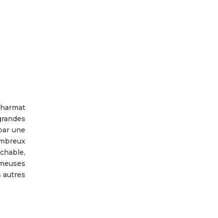
Charmat
grandes
par une
ombreux
ochable,
émeuses
 autres