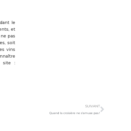
dant le
nts, et
r ne pas
es, soit
es vins
nnaître
 site :
Suivan
SUIVANT
Quand la croisière ne s’amuse pas !