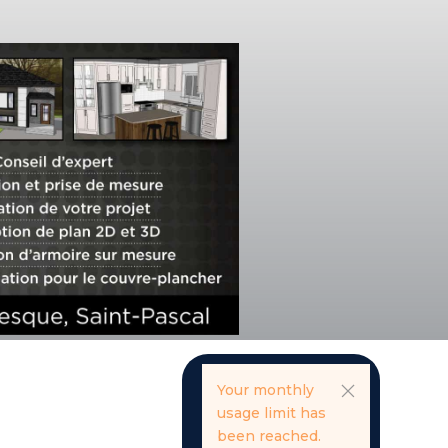
Your monthly
usage limit has
been reached.