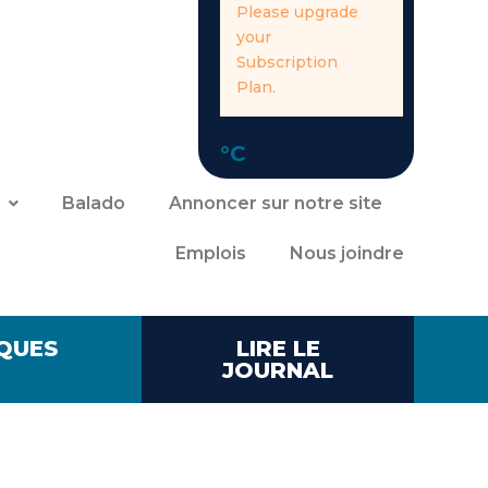
Please upgrade
your
Subscription
Plan.
°C
Balado
Annoncer sur notre site
Emplois
Nous joindre
QUES
LIRE LE
JOURNAL