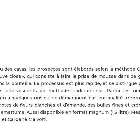
u des cavas, les proseccos sont élaborés selon la méthode 
uve close », qui consiste à faire la prise de mousse dans de 
 la bouteille. Le processus est plus rapide, et se distingue 
s effervescents de méthode traditionnelle. Parmi les n
y en a quelques-uns qui se démarquent par leur qualité irrépr
 notes de fleurs blanches et d’amande, des bulles fines et cr
 amertume. Aussi disponible en format magnum (1,5 litre). Mes
 et Carpenè Malvolti.