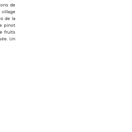
ions de
village
s de la
e pinot
e fruits
isée. Un