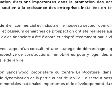
sation d’actions importantes dans la promotion des oc
e soutien à la croissance des entreprises installées en ter
entiel, commercial et industriel, le nouveau secteur domicili
e, et plusieurs démarches de prospection ont été réalisées au
aide financière a été élaboré et adopté récemment par la Vil
vec l’appui d’un consultant une stratégie de démarchage au
spective de constructions immobilières pour y loger des ac
e de la ville.
n Sandalwood, propriétaire du Centre La Pocatière, dans
de dynamisation de la partie ouest de la ville. Ce secteur po
commerciales nationales importantes et le développement du 