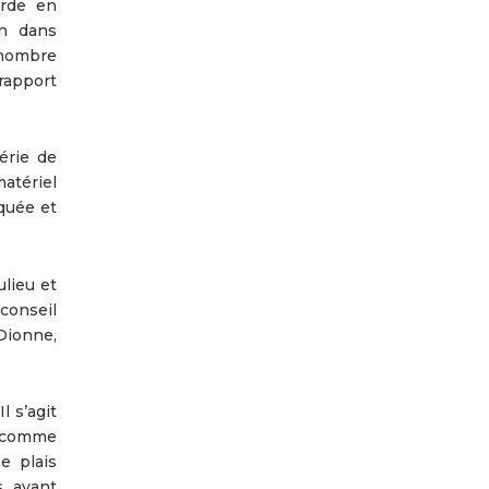
arde en
on dans
 nombre
rapport
érie de
atériel
quée et
lieu et
conseil
 Dionne,
l s’agit
s comme
e plais
s, ayant