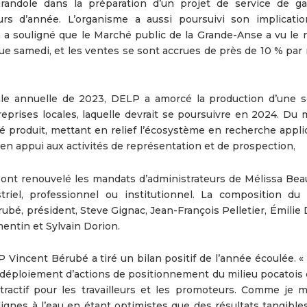
ndole dans la préparation d’un projet de service de g
rs d’année. L’organisme a aussi poursuivi son implicati
n a souligné que le Marché public de la Grande-Anse a vu le
 samedi, et les ventes se sont accrues de près de 10 % par 
ale annuelle de 2023, DELP a amorcé la production d’une s
eprises locales, laquelle devrait se poursuivre en 2024. Du m
produit, mettant en relief l’écosystème en recherche appli
s en appui aux activités de représentation et de prospection
,
nt renouvelé les mandats d’administrateurs de Mélissa Beau
iel, professionnel ou institutionnel. La composition du 
ubé, président, Steve Gignac, Jean-François Pelletier, Émilie
entin et Sylvain Dorion.
Vincent Bérubé a tiré un bilan positif de l’année écoulée. « I
e déploiement d’actions de positionnement du milieu pocatoi
ctif pour les travailleurs et les promoteurs. Comme je m
lignes à l’eau en étant optimistes que des résultats tangible