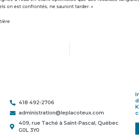
s on est confrontés, ne sauront tarder. »
ière
I
d
418 492-2706
K
administration@leplacoteux.com
c
409, rue Taché à Saint-Pascal, Québec
G0L 3Y0