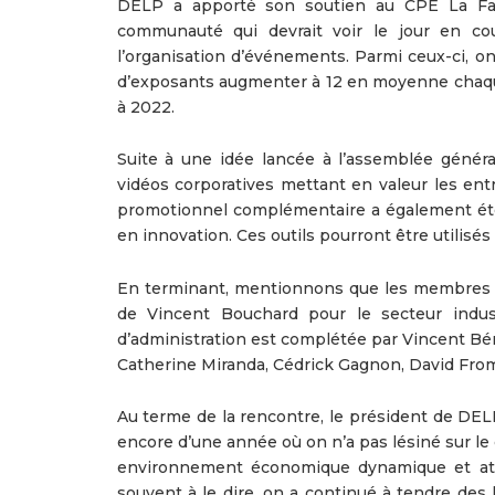
DELP a apporté son soutien au CPE La Fara
communauté qui devrait voir le jour en cou
l’organisation d’événements. Parmi ceux-ci, o
d’exposants augmenter à 12 en moyenne chaque
à 2022.
Suite à une idée lancée à l’assemblée génér
vidéos corporatives mettant en valeur les entr
promotionnel complémentaire a également été 
en innovation. Ces outils pourront être utilisé
En terminant, mentionnons que les membres o
de Vincent Bouchard pour le secteur industr
d’administration est complétée par Vincent Bér
Catherine Miranda, Cédrick Gagnon, David From
Au terme de la rencontre, le président de DELP 
encore d’une année où on n’a pas lésiné sur l
environnement économique dynamique et attra
souvent à le dire, on a continué à tendre des 