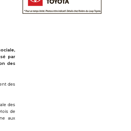
ociale,
lisé par
ion des
ment des
ale des
Mois de
gne aux