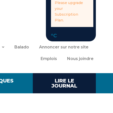
Please upgrade
your
Subscription
Plan.
°C
Balado
Annoncer sur notre site
Emplois
Nous joindre
QUES
LIRE LE
JOURNAL