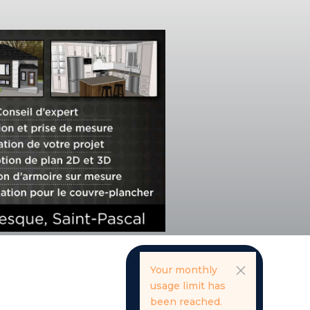
Your monthly
usage limit has
been reached.