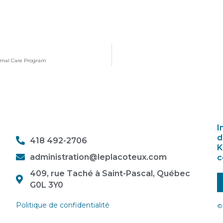
nimal Care Program
I
d
418 492-2706
K
administration@leplacoteux.com
c
409, rue Taché à Saint-Pascal, Québec
G0L 3Y0
Politique de confidentialité
© 