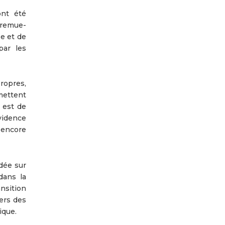
ont été
 remue-
se et de
par les
ropres,
mettent
 est de
vidence
 encore
ndée sur
dans la
nsition
ers des
ique.