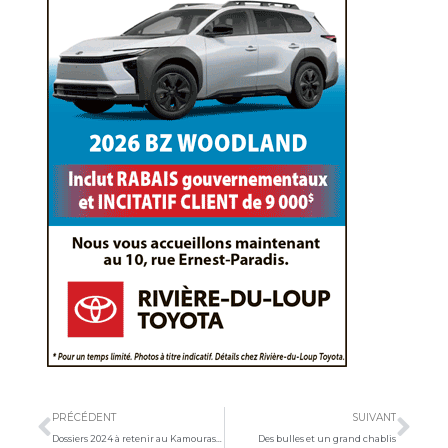
Précédent
Sui
PRÉCÉDENT
SUIVANT
Dossiers 2024 à retenir au Kamouraska
Des bulles et un grand chablis