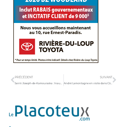
Précédent
Sui
PRÉCÉDENT
SUIVANT
Saint-Joseph-de-Kamouraska : Inauguration de l’un des premiers services de garde municipal au Kamouraska
André Lamontagne en visite dans Côte-du-Sud