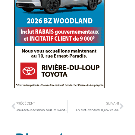
Précédent
Sui
PRÉCÉDENT
SUIVANT
Beau début de saison pour les Avant-gardistes
En bref… vendredi 8 janvier 2016