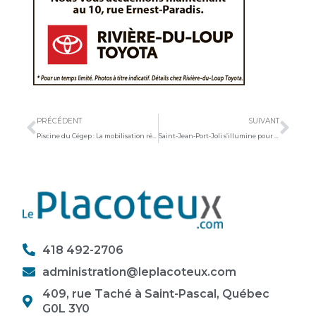
Précédent
Sui
PRÉCÉDENT
SUIVANT
Piscine du Cégep : La mobilisation régionale saluée par le député Rivest
Saint-Jean-Port-Joli s’illumine pour son Marché de Noël
418 492-2706
administration@leplacoteux.com
409, rue Taché à Saint-Pascal, Québec
G0L 3Y0