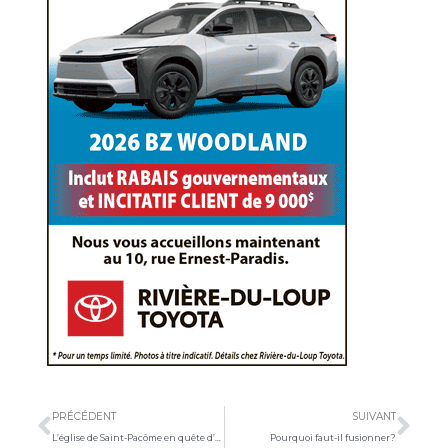
Précédent
Sui
PRÉCÉDENT
SUIVANT
L’église de Saint-Pacôme en quête d’un nouvel avenir
Pourquoi faut-il fusionner?