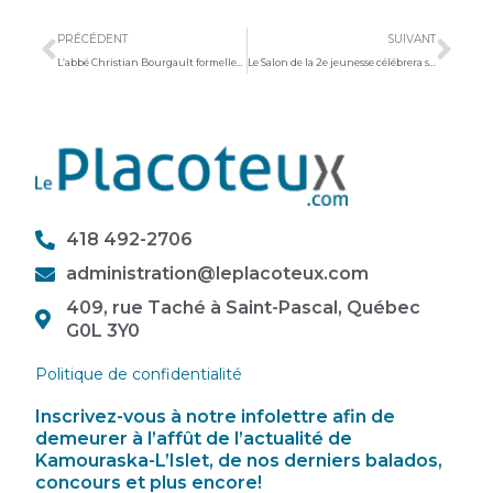
Précédent
Sui
PRÉCÉDENT
SUIVANT
L’abbé Christian Bourgault formellement inculpé d’agression sexuelle
Le Salon de la 2e jeunesse célébrera ses dix ans à Montmagny
418 492-2706
administration@leplacoteux.com
409, rue Taché à Saint-Pascal, Québec
G0L 3Y0
Politique de confidentialité
Inscrivez-vous à notre infolettre afin de
demeurer à l’affût de l’actualité de
Kamouraska-L’Islet, de nos derniers balados,
concours et plus encore!