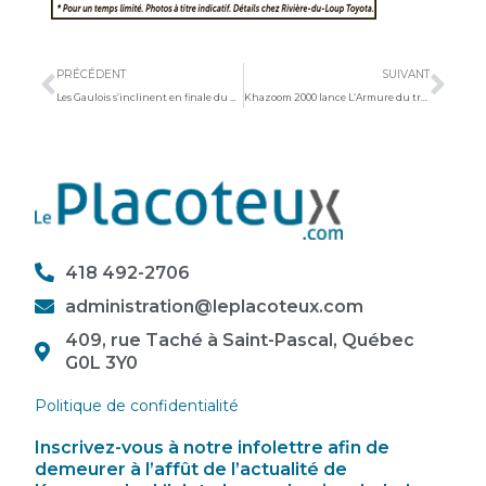
Précédent
Sui
PRÉCÉDENT
SUIVANT
Les Gaulois s’inclinent en finale du Bol d’Or
Khazoom 2000 lance L’Armure du travailleur à La Pocatière
418 492-2706
administration@leplacoteux.com
409, rue Taché à Saint-Pascal, Québec
G0L 3Y0
Politique de confidentialité
Inscrivez-vous à notre infolettre afin de
demeurer à l’affût de l’actualité de