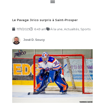
Main
Menu
Le Pavage Jirico surpris à Saint-Prosper
17/11/2025
6:49 am
À la une
,
Actualités
,
Sports
José D. Soucy