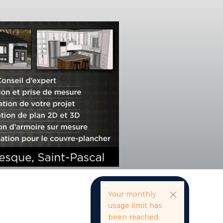
Your monthly
usage limit has
been reached.