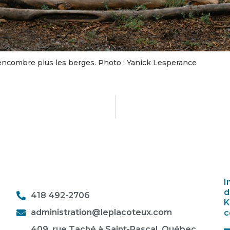
encombre plus les berges. Photo : Yanick Lesperance
I
d
418 492-2706
K
administration@leplacoteux.com
c
409, rue Taché à Saint-Pascal, Québec