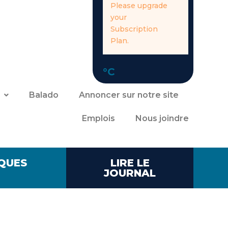
Please upgrade
your
Subscription
Plan.
°C
Balado
Annoncer sur notre site
Emplois
Nous joindre
QUES
LIRE LE
JOURNAL