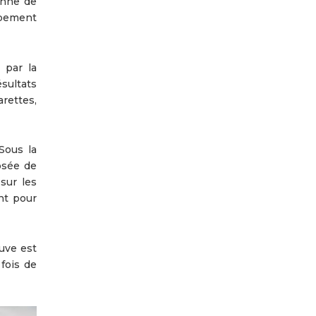
onne de
mpement
 par la
sultats
rettes,
 Sous la
osée de
sur les
ent pour
uve est
fois de