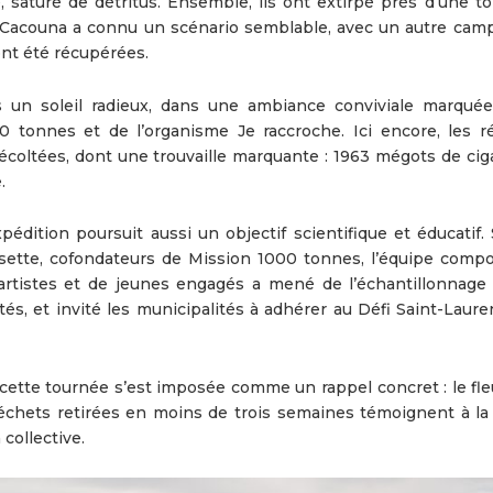
saturé de détritus. Ensemble, ils ont extirpé près d’une t
 Cacouna a connu un scénario semblable, avec un autre ca
ont été récupérées.
us un soleil radieux, dans une ambiance conviviale marquée
 tonnes et de l’organisme Je raccroche. Ici encore, les ré
écoltées, dont une trouvaille marquante : 1963 mégots de ciga
.
pédition poursuit aussi un objectif scientifique et éducatif.
sette, cofondateurs de Mission 1000 tonnes, l’équipe comp
’artistes et de jeunes engagés a mené de l’échantillonnage 
tés, et invité les municipalités à adhérer au Défi Saint-Laur
ette tournée s’est imposée comme un rappel concret : le fle
échets retirées en moins de trois semaines témoignent à la 
 collective.