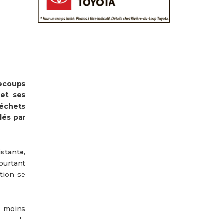
recoups
 et ses
déchets
lés par
istante,
ourtant
tion se
e moins