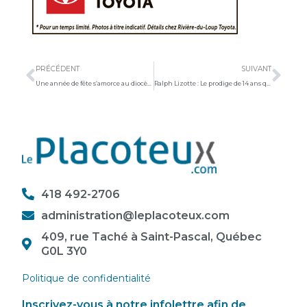
Précédent
Sui
PRÉCÉDENT
SUIVANT
Une année de fête s’amorce au diocèse de Sainte-Anne
Ralph Lizotte : Le prodige de 14 ans qui défie les adultes en piste
418 492-2706
administration@leplacoteux.com
409, rue Taché à Saint-Pascal, Québec
G0L 3Y0
Politique de confidentialité
Inscrivez-vous à notre infolettre afin de