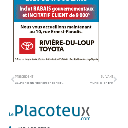
Précédent
Sui
PRÉCÉDENT
SUIVANT
DELP lance un répertoire en ligne d’espaces commerciaux à louer
Municipal en bref