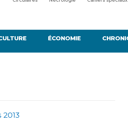
Circulaires
Nécrologie
Cahiers spéciaux
CULTURE
ÉCONOMIE
CHRONI
 2013