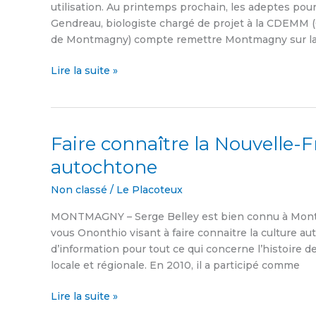
printanière
utilisation. Au printemps prochain, les adeptes pou
à
Gendreau, biologiste chargé de projet à la CDEMM
Montmagny
de Montmagny) compte remettre Montmagny sur la
Lire la suite »
Faire connaître la Nouvelle-F
Faire
connaître
autochtone
la
Nouvelle-
Non classé
/
Le Placoteux
France
MONTMAGNY – Serge Belley est bien connu à Mont
et
vous Ononthio visant à faire connaitre la culture au
la
d’information pour tout ce qui concerne l’histoire d
présence
locale et régionale. En 2010, il a participé comme
autochtone
Lire la suite »