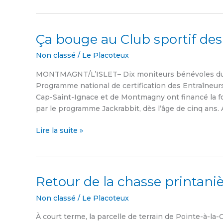
Ça bouge au Club sportif de
Ça
bouge
Non classé
/
Le Placoteux
au
Club
MONTMAGNT/L’ISLET– Dix moniteurs bénévoles du Cl
sportif
Programme national de certification des Entraîneur
des
Cap-Saint-Ignace et de Montmagny ont financé la fo
Appalaches
par le programme Jackrabbit, dès l’âge de cinq ans. 
Lire la suite »
Retour de la chasse printan
Retour
de
Non classé
/
Le Placoteux
la
chasse
À court terme, la parcelle de terrain de Pointe-à-la-