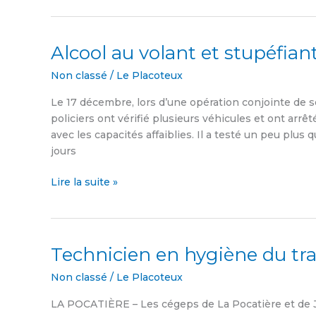
Alcool au volant et stupéfian
Alcool
au
Non classé
/
Le Placoteux
volant
et
Le 17 décembre, lors d’une opération conjointe de s
stupéfiants
policiers ont vérifié plusieurs véhicules et ont arrêt
avec les capacités affaiblies. Il a testé un peu plus 
jours
Lire la suite »
Technicien en hygiène du tra
Technicien
en
Non classé
/
Le Placoteux
hygiène
du
LA POCATIÈRE – Les cégeps de La Pocatière et de 
travail