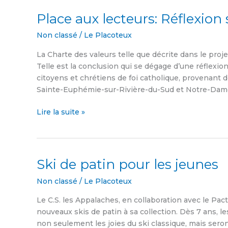
Place aux lecteurs: Réflexion 
Place
aux
Non classé
/
Le Placoteux
lecteurs:
Réflexion
La Charte des valeurs telle que décrite dans le projet
sur
Telle est la conclusion qui se dégage d’une réflexi
la
citoyens et chrétiens de foi catholique, provenant
Charte
Sainte-Euphémie-sur-Rivière-du-Sud et Notre-Dame-d
des
valeurs
Lire la suite »
Ski de patin pour les jeunes
Ski
de
Non classé
/
Le Placoteux
patin
pour
Le C.S. les Appalaches, en collaboration avec le Pac
les
nouveaux skis de patin à sa collection. Dès 7 ans, 
jeunes
non seulement les joies du ski classique, mais sero