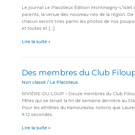
des
Le journal Le Placoteux Édition Montmagny-L’Islet a 
bébés
parents, la venue des nouveau-nés de la région. De
2013
chacun seront tirés parmi les photos de nos poupo
et toutes et […]
Lire la suite »
Des membres du Club Filoup
Des
membres
Non classé
/
Le Placoteux
du
Club
RIVIÈRE-DU-LOUP – Douze membres du Club Filoup o
Filoup
Fêtes qui se tenait la fin de semaine dernière au St
se
Pour les athlètes du Kamouraska, notons que Lauren
distinguent
9.12 secondes.
Lire la suite »