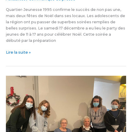
Quartier-Jeunesse 1995 confirme le succès de non pas une,
mais deux fêtes de Noël dans ses locaux. Les adolescents de
la région ont pu passer de superbes soirées remplies de
belles surprises. Le samedi 17 décembre a eu lieu le party des
jeunes de 11 à 17 ans pour célébrer Noël. Cette soirée a
débuté par la préparation
Lire la suite »
Distribution
de
cartes
aux
résidents