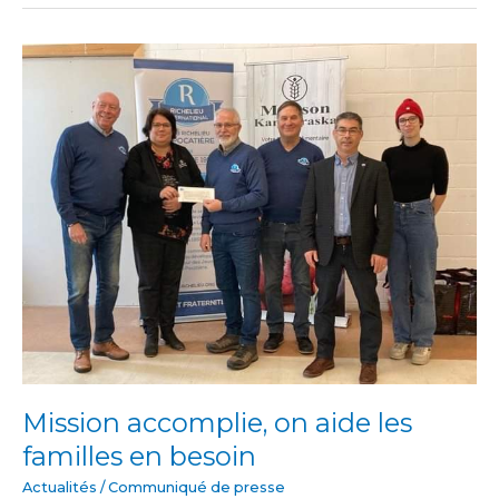
Mission
accomplie,
on
aide
les
familles
en
besoin
Mission accomplie, on aide les
familles en besoin
Actualités
/
Communiqué de presse