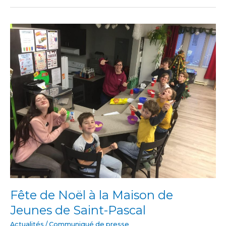
Fête
de
Noël
à
la
Maison
de
Jeunes
de
Saint-
Pascal
Fête de Noël à la Maison de
Jeunes de Saint-Pascal
Actualités
/
Communiqué de presse