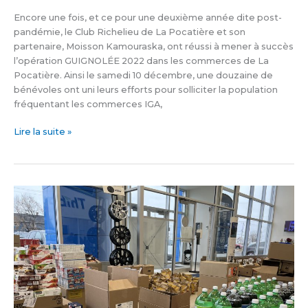
Encore une fois, et ce pour une deuxième année dite post-
pandémie, le Club Richelieu de La Pocatière et son
partenaire, Moisson Kamouraska, ont réussi à mener à succès
l’opération GUIGNOLÉE 2022 dans les commerces de La
Pocatière. Ainsi le samedi 10 décembre, une douzaine de
bénévoles ont uni leurs efforts pour solliciter la population
fréquentant les commerces IGA,
Lire la suite »
Thibault
GM
amasse
11
000 $
pour
la
composition
de