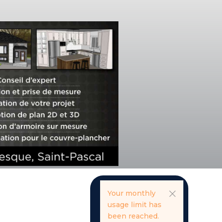
Your monthly
usage limit has
been reached.