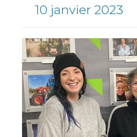
10 janvier 2023
Activité
Flash
pour
les
entrepreneurs