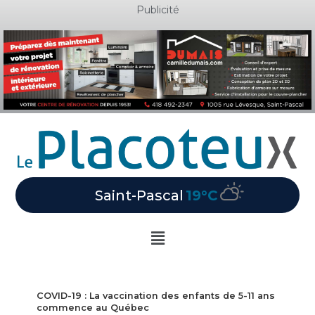
Aller
Publicité
au
contenu
Saint-Pascal
19°C
Main
Menu
COVID-19 : La vaccination des enfants de 5-11 ans
commence au Québec