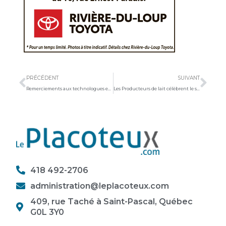
Précédent
Sui
PRÉCÉDENT
SUIVANT
Remerciements aux technologues en imagerie médicale
Les Producteurs de lait célèbrent le savoir-faire des fromagers d’ici
418 492-2706
administration@leplacoteux.com
409, rue Taché à Saint-Pascal, Québec
G0L 3Y0