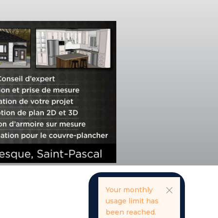
Your monthly
usage limit has
been reached.