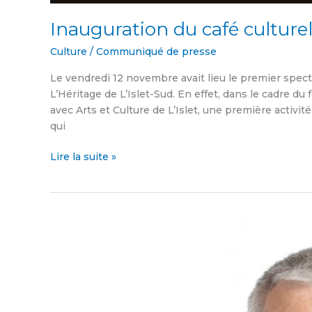
Inauguration du café culture
Culture
/
Communiqué de presse
Le vendredi 12 novembre avait lieu le premier specta
L’Héritage de L’Islet-Sud. En effet, dans le cadre du
avec Arts et Culture de L’Islet, une première activit
qui
Lire la suite »
Germain
Pelletier
apprivoise
la
mairie
de