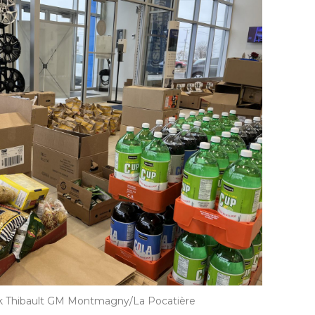
k Thibault GM Montmagny/La Pocatière