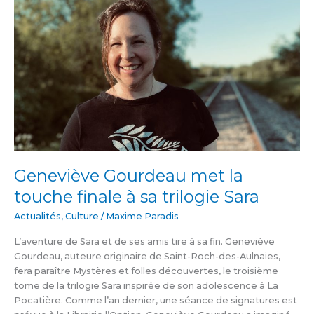
la
touche
finale
à
sa
trilogie
Sara
Geneviève Gourdeau met la
touche finale à sa trilogie Sara
Actualités
,
Culture
/
Maxime Paradis
L’aventure de Sara et de ses amis tire à sa fin. Geneviève
Gourdeau, auteure originaire de Saint-Roch-des-Aulnaies,
fera paraître Mystères et folles découvertes, le troisième
tome de la trilogie Sara inspirée de son adolescence à La
Pocatière. Comme l’an dernier, une séance de signatures est