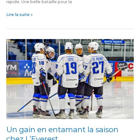
rapide. Une belle bataille pour la
Lire la suite »
Un
gain
en
entamant
la
saison
chez
L’Everest
Un gain en entamant la saison
chez L’Everest