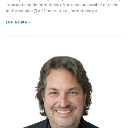
la soixantaine de formations offerte est accessible et d’une
durée variable (3 à 22 heures). Les formations de
Lire la suite »
434
000
$
pour
la
prévention
des
agressions
à
caractère
sexuel
chez
les
jeunes