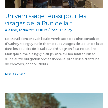
la
Run
de
Un vernissage réussi pour les
lait
visages de la Run de lait
À la une
,
Actualités
,
Culture
/
José D. Soucy
Le 19 avril dernier avait lieu le vernissage des photographies
d’Audrey Mainguy sur le thème « Les visages de la Run de lait »
dans les couloirs de la Salle André-Gagnon à La Pocatière.
Bien que Mme Mainguy n’ait pu être sur les lieux en raison
d’une autre obligation professionnelle, près d’une trentaine
de convives, dont plusieurs
Lire la suite »
Geneviève
Gourdeau
met