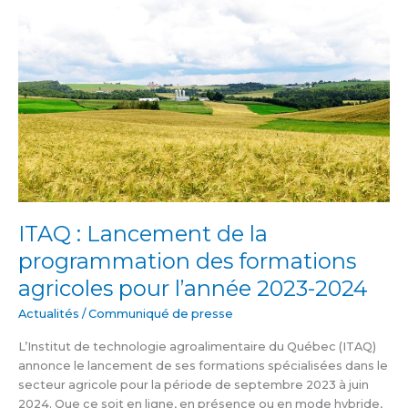
ITAQ
:
Lancement
de
la
programmation
des
formations
agricoles
pour
l’année
2023-
ITAQ : Lancement de la
2024
programmation des formations
agricoles pour l’année 2023-2024
Actualités
/
Communiqué de presse
L’Institut de technologie agroalimentaire du Québec (ITAQ)
annonce le lancement de ses formations spécialisées dans le
secteur agricole pour la période de septembre 2023 à juin
2024. Que ce soit en ligne, en présence ou en mode hybride,