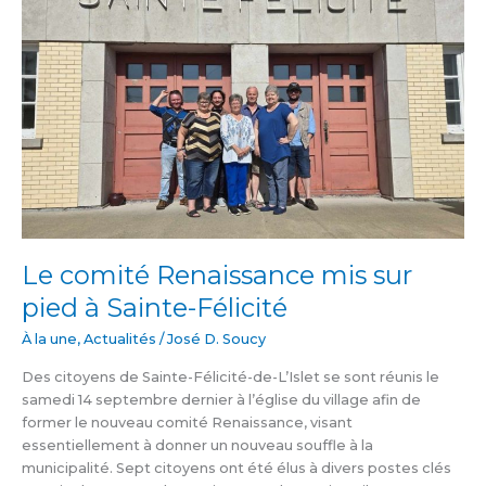
Renaissance
mis
sur
pied
à
Sainte-
Félicité
Le comité Renaissance mis sur
pied à Sainte-Félicité
À la une
,
Actualités
/
José D. Soucy
Des citoyens de Sainte-Félicité-de-L’Islet se sont réunis le
samedi 14 septembre dernier à l’église du village afin de
former le nouveau comité Renaissance, visant
essentiellement à donner un nouveau souffle à la
municipalité. Sept citoyens ont été élus à divers postes clés