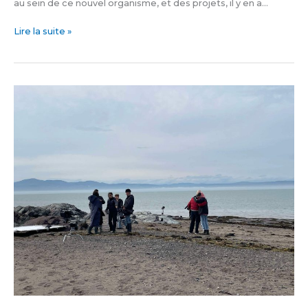
au sein de ce nouvel organisme, et des projets, il y en a…
Lire la suite »
Cinq
courts,
un
long