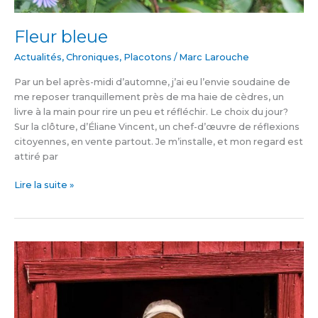
Fleur bleue
Actualités
,
Chroniques
,
Placotons
/
Marc Larouche
Par un bel après-midi d’automne, j’ai eu l’envie soudaine de
me reposer tranquillement près de ma haie de cèdres, un
livre à la main pour rire un peu et réfléchir. Le choix du jour?
Sur la clôture, d’Éliane Vincent, un chef-d’œuvre de réflexions
citoyennes, en vente partout. Je m’installe, et mon regard est
attiré par
Lire la suite »
Un
souper
à
saveur
d’antan