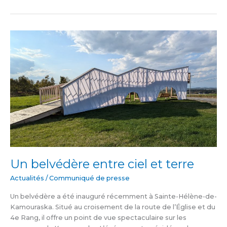
Un
belvédère
entre
ciel
et
terre
Un belvédère entre ciel et terre
Actualités
/
Communiqué de presse
Un belvédère a été inauguré récemment à Sainte-Hélène-de-
Kamouraska. Situé au croisement de la route de l’Église et du
4e Rang, il offre un point de vue spectaculaire sur les