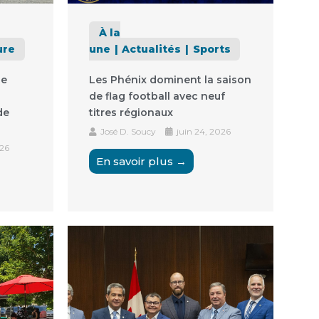
À la
ure
une
Actualités
Sports
de
Les Phénix dominent la saison
de flag football avec neuf
de
titres régionaux
José D. Soucy
juin 24, 2026
026
En savoir plus →