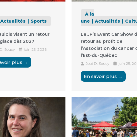
À la
Actualités
Sports
une
Actualités
Cult
ulois visent un retour
Le JP’s Event Car Show 
 glace dès 2027
retour au profit de
l’Association du cancer 
 D. Soucy
juin 25, 2026
l’Est-du-Québec
avoir plus →
José D. Soucy
juin 25, 2
En savoir plus →