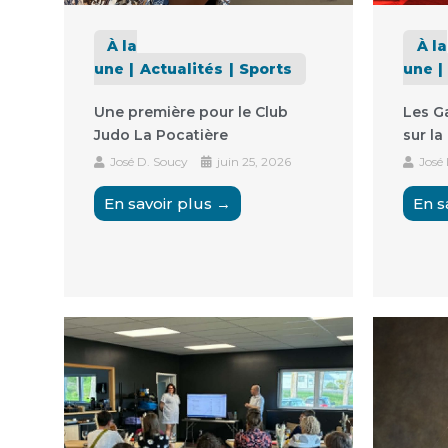
À la
À la
une
Actualités
Sports
une
Une première pour le Club
Les Ga
Judo La Pocatière
sur la
José D. Soucy
juin 25, 2026
José
En savoir plus →
En s