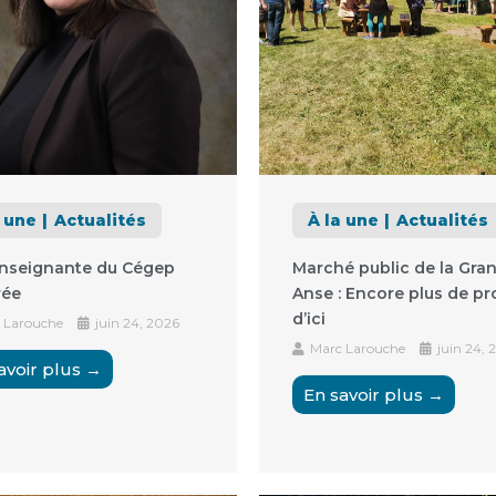
a une
Actualités
À la une
Actualités
nseignante du Cégep
Marché public de la Gra
rée
Anse : Encore plus de pr
d’ici
 Larouche
juin 24, 2026
Marc Larouche
juin 24, 
avoir plus →
En savoir plus →