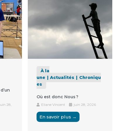
À la
une
Actualités
Chroniqu
es
 d’un
Où est donc Nous ?
uin 28,
Eliane Vincent
juin 28, 2026
En savoir plus →