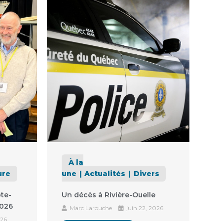
À la
ure
une
Actualités
Divers
ôte-
Un décès à Rivière-Ouelle
2026
Marc Larouche
juin 22, 2026
026