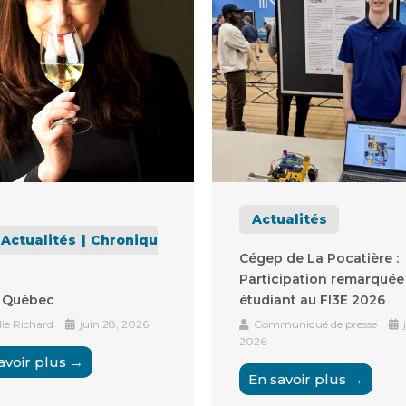
Actualités
Actualités
Chroniqu
Cégep de La Pocatière :
Participation remarquée
 Québec
étudiant au FI3E 2026
ie Richard
juin 28, 2026
Communiqué de presse
j
2026
avoir plus →
En savoir plus →