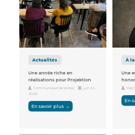
Actualités
À l
Une année riche en
Une e
réalisations pour Projektion
hono
Communiqué de presse
juin 24,
Marc
2026
En s
En savoir plus →