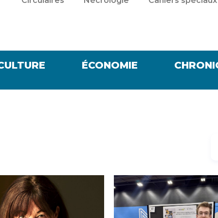
Circulaires
Nécrologie
Cahiers spéciaux
CULTURE
ÉCONOMIE
CHRONI