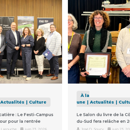
À la
Actualités
Culture
une
Actualités
Cult
catière : Le Festi-Campus
Le Salon du livre de la C
our pour la rentrée
du-Sud fera relâche en 
 Larouche
juin 23, 2026
José D. Soucy
juin 23, 2