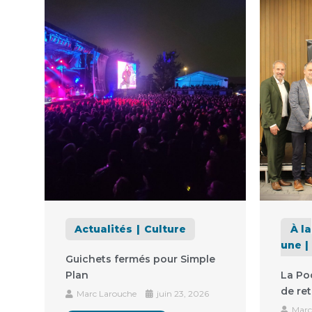
Actualités
Culture
À la
une
Guichets fermés pour Simple
Plan
La Po
de ret
Marc Larouche
juin 23, 2026
Marc