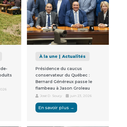
À la une
Actualités
nde-
Présidence du caucus
oduits
conservateur du Québec :
Bernard Généreux passe le
flambeau à Jason Groleau
2026
José D. Soucy
juin 23, 2026
En savoir plus →