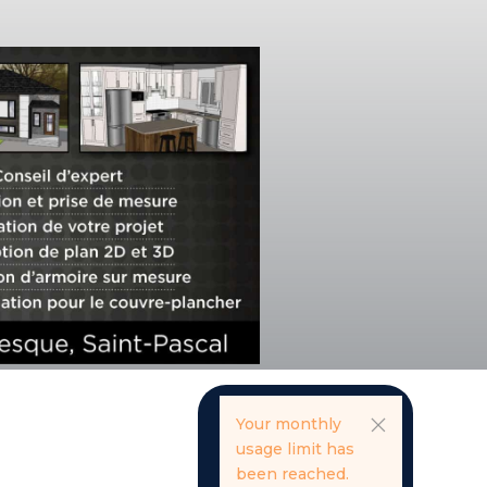
Your monthly
usage limit has
been reached.