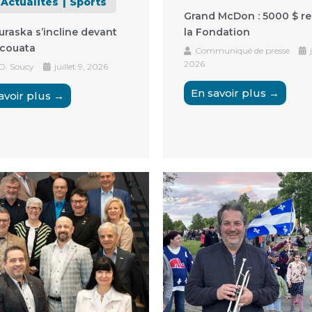
Actualités
Sports
Grand McDon : 5000 $ re
raska s’incline devant
la Fondation
couata
Communiqué de presse
j
2026
 D. Soucy
juillet 9, 2026
En savoir plus →
avoir plus →