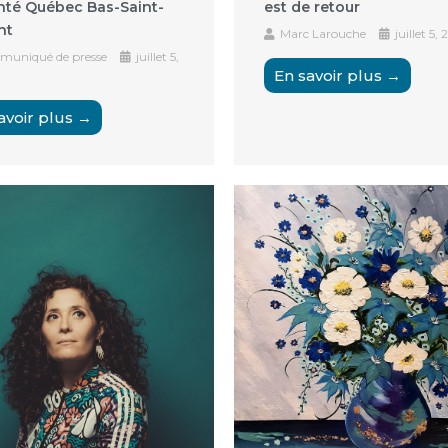
nté Québec Bas-Saint-
est de retour
nt
Marc Larouche
juillet 5,
uniqué de presse
juillet 5,
En savoir plus →
avoir plus →