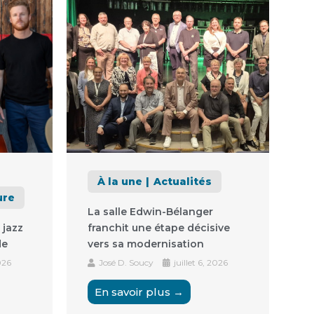
À la une
Actualités
ure
La salle Edwin-Bélanger
 jazz
franchit une étape décisive
de
vers sa modernisation
026
José D. Soucy
juillet 6, 2026
En savoir plus →