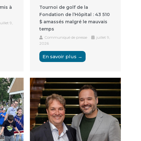
mis à
Tournoi de golf de la
Fondation de l’Hôpital : 43 510
$ amassés malgré le mauvais
uillet 9,
temps
Communiqué de presse
juillet 9,
2026
En savoir plus →