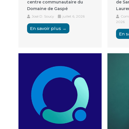
centre communautaire du
de Sa
Domaine de Gaspé
Laure
José D. Soucy
juillet 6, 2026
Comm
2026
En savoir plus →
En s