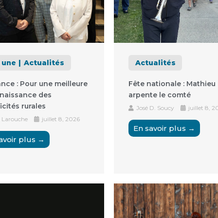
a une
Actualités
Actualités
ance : Pour une meilleure
Fête nationale : Mathieu 
naissance des
arpente le comté
icités rurales
José D. Soucy
juillet 8, 
 Larouche
juillet 8, 2026
En savoir plus →
avoir plus →