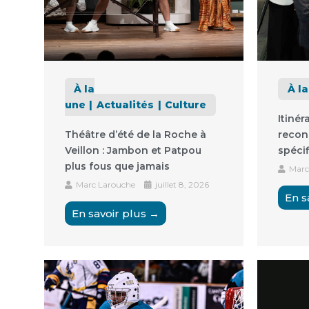
À la
À l
une
Actualités
Culture
Itinér
Théâtre d’été de la Roche à
recon
Veillon : Jambon et Patpou
spécif
plus fous que jamais
Marc
Marc Larouche
juillet 8, 2026
En s
En savoir plus →