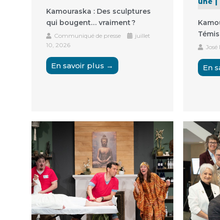
une
Kamouraska : Des sculptures
qui bougent… vraiment ?
Kamou
Témis
Communiqué de presse
juillet
10, 2026
José
En savoir plus →
En s