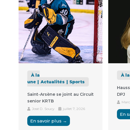
À la
À l
une
Actualités
Sports
Hauss
Saint-Arsène se joint au Circuit
DPJ
senior KRTB
Marc
José D. Soucy
juillet 7, 2026
En s
En savoir plus →