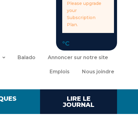
Please upgrade
your
Subscription
Plan.
°C
Balado
Annoncer sur notre site
Emplois
Nous joindre
QUES
LIRE LE
JOURNAL