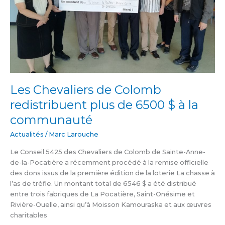
$
à
la
communauté
Les Chevaliers de Colomb
redistribuent plus de 6500 $ à la
communauté
Actualités
/
Marc Larouche
Le Conseil 5425 des Chevaliers de Colomb de Sainte-Anne-
de-la-Pocatière a récemment procédé à la remise officielle
des dons issus de la première édition de la loterie La chasse à
l’as de trèfle. Un montant total de 6546 $ a été distribué
entre trois fabriques de La Pocatière, Saint-Onésime et
Rivière-Ouelle, ainsi qu’à Moisson Kamouraska et aux œuvres
charitables