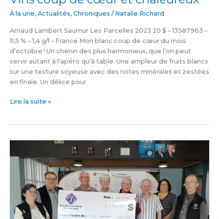
À la une
,
Actualités
,
Chroniques
/
Natalie Richard
Arnaud Lambert Saumur Les Parcelles 2023 20 $ – 13587963 –
11,5 % – 1,4 g/l – France Mon blanc coup de cœur du mois
d’octobre ! Un chenin des plus harmonieux, que l’on peut
servir autant à l’apéro qu’à table. Une ampleur de fruits blancs
sur une texture soyeuse avec des notes minérales et zestées
en finale. Un délice pour
Lire la suite »
Les
Chevaliers
de
Colomb
redistribuent
plus
de
6500