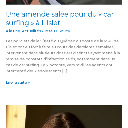
Une amende salée pour du « car
surfing » à L’Islet
À la une
,
Actualités
/
José D. Soucy
Les policiers de la Sûreté du Québec du poste de la MRC de
L’Islet ont eu fort à faire au cours des dernières semaines,
intervenant dans plusieurs dossiers distincts ayant mené à la
remise de constats d’infraction salés, notamment dans un
cas de car surfing. Le 7 octobre, vers midi, les agents ont
intercepté deux adolescents […]
Lire la suite »
Tchin-
Tchin
par
Natalie