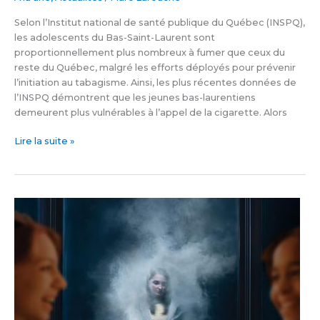
Selon l’Institut national de santé publique du Québec (INSPQ),
les adolescents du Bas-Saint-Laurent sont
proportionnellement plus nombreux à fumer que ceux du
reste du Québec, malgré les efforts déployés pour prévenir
l’initiation au tabagisme. Ainsi, les plus récentes données de
l’INSPQ démontrent que les jeunes bas-laurentiens
demeurent plus vulnérables à l’appel de la cigarette. Alors
Lire la suite »
Fumer,
c’est
non
:
une
campagne
choc
pour