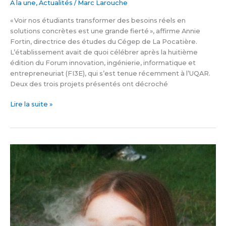
À la une
,
Actualités
/
Marc Larouche
« Voir nos étudiants transformer des besoins réels en
solutions concrètes est une grande fierté », affirme Annie
Fortin, directrice des études du Cégep de La Pocatière.
L’établissement avait de quoi célébrer après la huitième
édition du Forum innovation, ingénierie, informatique et
entrepreneuriat (FI3E), qui s’est tenue récemment à l’UQAR.
Deux des trois projets présentés ont décroché
Lire la suite »
La
fumée
monte
chez
les
ados