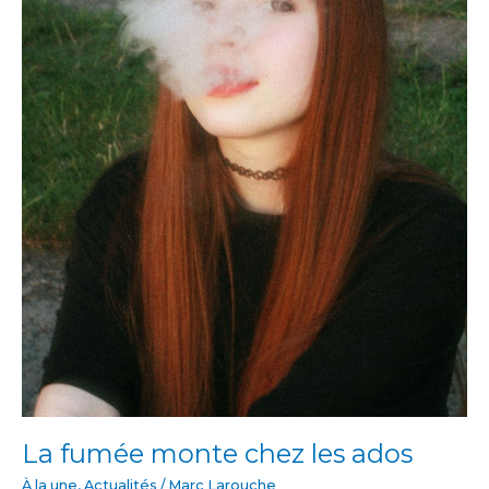
La fumée monte chez les ados
À la une
,
Actualités
/
Marc Larouche