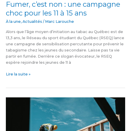
Fumer, c’est non : une campagne
choc pour les 11 à 15 ans
À la une
,
Actualités
/
Marc Larouche
Alors que l’âge moyen d’initiation au tabac au Québec est de
13,3 ans, le Réseau du sport étudiant du Québec (RSEQ) lance
une campagne de sensibilisation percutante pour prévenir le
tabagisme chez les jeunes du secondaire. Laisse pas ta vie
partir en fumée. Derrière ce slogan évocateur, le RSEQ
espère rejoindre les jeunes de 11 à
Lire la suite »
Le
marché
du
travail
en
zone