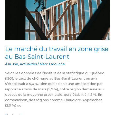
grise
au
Bas-
Saint-
Laurent
Le marché du travail en zone grise
au Bas-Saint-Laurent
À la une
,
Actualités
/
Marc Larouche
Selon les données de l’Institut de la statistique du Québec
(ISQ), le taux de chômage au Bas-Saint-Laurent en avril
s’établissait à 5,0 %. Bien que ce soit une amélioration par
rapport au mois de mars (5,7 %), notre région demeure au-
dessus de la moyenne provinciale, qui s’établit à 4,5 %. En
comparaison, des régions comme Chaudière-Appalaches
(2,9 %) ou