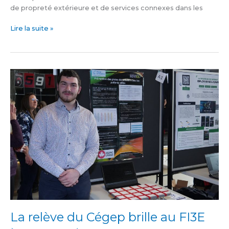
de propreté extérieure et de services connexes dans les
Lire la suite »
La
relève
du
Cégep
brille
au
FI3E
La relève du Cégep brille au FI3E