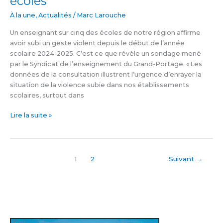
écoles
hausse
dans
À la une
,
Actualités
/
Marc Larouche
nos
Un enseignant sur cinq des écoles de notre région affirme
écoles
avoir subi un geste violent depuis le début de l’année
scolaire 2024-2025. C’est ce que révèle un sondage mené
par le Syndicat de l’enseignement du Grand-Portage. « Les
données de la consultation illustrent l’urgence d’enrayer la
situation de la violence subie dans nos établissements
scolaires, surtout dans
Lire la suite »
1
2
Suivant
→